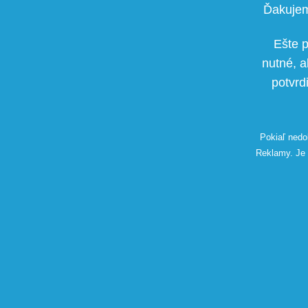
Ďakujem
Ešte p
nutné, a
potvrd
Pokiaľ nedok
Reklamy. Je 