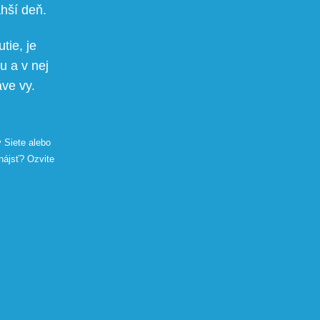
hší deň.
tie, je
u a v nej
áve vy.
y Siete alebo
nájsť? Ozvite