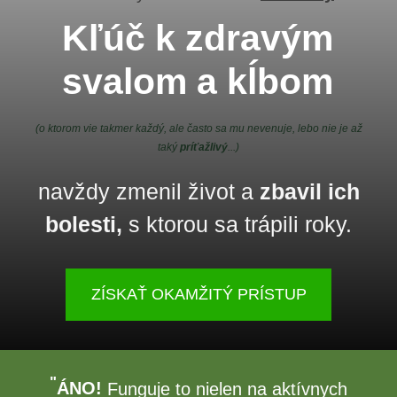
Kľúč k zdravým
svalom a kĺbom
(o ktorom vie takmer každý, ale často sa mu nevenuje, lebo nie je až
taký
príťažlivý
...)
navždy zmenil život a
zbavil ich
bolesti,
s ktorou sa trápili roky.
ZÍSKAŤ OKAMŽITÝ PRÍSTUP
"
ÁNO!
Funguje to nielen na aktívnych