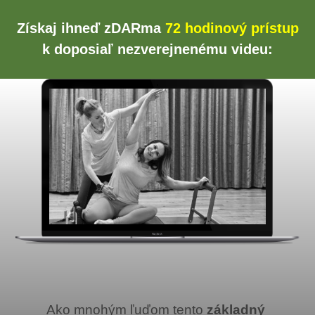
Získaj ihneď zDARma
72 hodinový prístup
k doposiaľ nezverejnenému videu:
Ako mnohým ľuďom tento
základný