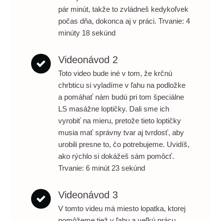
pár minút, takže to zvládneš kedykoľvek
počas dňa, dokonca aj v práci. Trvanie: 4
minúty 18 sekúnd
Videonávod 2
Toto video bude iné v tom, že krčnú
chrbticu si vyladíme v ľahu na podložke
a pomáhať nám budú pri tom špeciálne
LS masážne loptičky. Dali sme ich
vyrobiť na mieru, pretože tieto loptičky
musia mať správny tvar aj tvrdosť, aby
urobili presne to, čo potrebujeme. Uvidíš,
ako rýchlo si dokážeš sám pomôcť.
Trvanie: 6 minút 23 sekúnd
Videonávod 3
V tomto videu má miesto lopatka, ktorej
pomôžeme tiež v ľahu a veľkú prácu