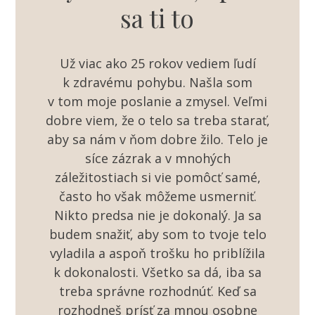
sa ti to
Už viac ako 25 rokov vediem ľudí
k zdravému pohybu. Našla som
v tom moje poslanie a zmysel. Veľmi
dobre viem, že o telo sa treba starať,
aby sa nám v ňom dobre žilo. Telo je
síce zázrak a v mnohých
záležitostiach si vie pomôcť samé,
často ho však môžeme usmerniť.
Nikto predsa nie je dokonalý. Ja sa
budem snažiť, aby som to tvoje telo
vyladila a aspoň trošku ho priblížila
k dokonalosti. Všetko sa dá, iba sa
treba správne rozhodnúť. Keď sa
rozhodneš prísť za mnou osobne