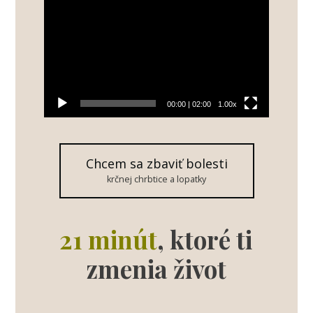
prehrávač
00:00
|
02:00
1.00x
Chcem sa zbaviť bolesti
krčnej chrbtice a lopatky
21 minút
,
ktoré ti
zmenia život