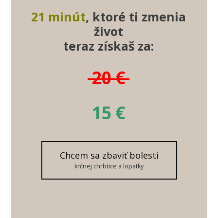
21 minút
, ktoré ti zmenia
život
teraz získaš za:
20 €
15 €
Chcem sa zbaviť bolesti
krčnej chrbtice a lopatky