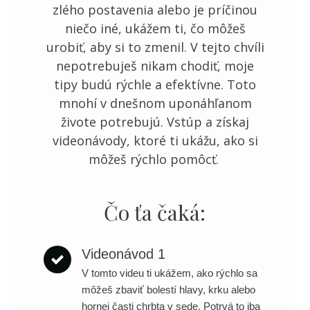
zlého postavenia alebo je príčinou
niečo iné, ukážem ti, čo môžeš
urobiť, aby si to zmenil. V tejto chvíli
nepotrebuješ nikam chodiť, moje
tipy budú rýchle a efektívne. Toto
mnohí v dnešnom uponáhľanom
živote potrebujú. Vstúp a získaj
videonávody, ktoré ti ukážu, ako si
môžeš rýchlo pomôcť.
Čo ťa čaká:
Videonávod 1
V tomto videu ti ukážem, ako rýchlo sa
môžeš zbaviť bolestí hlavy, krku alebo
hornej časti chrbta v sede. Potrvá to iba