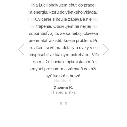
Lucka mi veľmi pomohla , keď som
Na Lucii obdivujem chuť do práce
bola po operácii kolena a odvtedy k nej
a energiu, ktorú do všetkého vkladá.
chodím pravidelne cvičiť. Hlavne preto,
Cvičenie s ňou je zábava a nie
že mi to robí dobre, a preto, že to vie
trápenie. Obdivujem na nej jej
odbornosť, aj to, že sa nebojí človeka
robiť. Cítim, že mám pevnejšie telo
prehmatať a zistiť, kde je problém. Pri
a viem s ním lepšie narábať. Keď
vyskočí nejaký problém, vie mi s ním
cvičení si všíma detaily a cviky vie
rýchlo pomôcť. A v neposlednom rade,
prispôsobiť aktuálnym potrebám. Páči
chodím si k nej pre dávku pozitívnej
sa mi, že Lucia je optimista a má
zmysel pre humor a zároveň dokáže
energie a úsmevu.
byť ľudská a hravá.
Natália B.
Účtovníčka
Zuzana K.
IT špecialistka