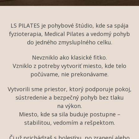
LS PILATES je pohybové štúdio, kde sa spája
fyzioterapia, Medical Pilates a vedomý pohyb
do jedného zmysluplného celku.
Nevzniklo ako klasické fitko.
Vzniklo z potreby vytvoriť miesto, kde telo
počúvame, nie prekonávame.
Vytvorili sme priestor, ktorý podporuje pokoj,
sústredenie a bezpečný pohyb bez tlaku
na výkon.
Miesto, kde sa sila buduje postupne –
stabilitou, vedomím a rešpektom.
Či už prichádzaš s bolesťou, po zranení alebo