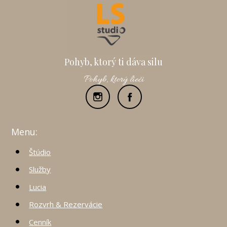
Pohyb, ktorý ti dáva silu
Pohyb, ktorý lieči
Menu:
Štúdio
Služby
Lucia
Rozvrh & Rezervácie
Cenník